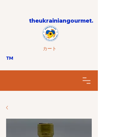
theukrainiangourmet.
カート
™