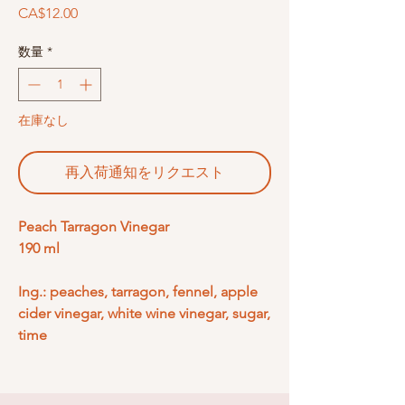
価
CA$12.00
格
数量
*
在庫なし
再入荷通知をリクエスト
Peach Tarragon Vinegar
190 ml
Ing.: peaches, tarragon, fennel, apple
cider vinegar, white wine vinegar, sugar,
time