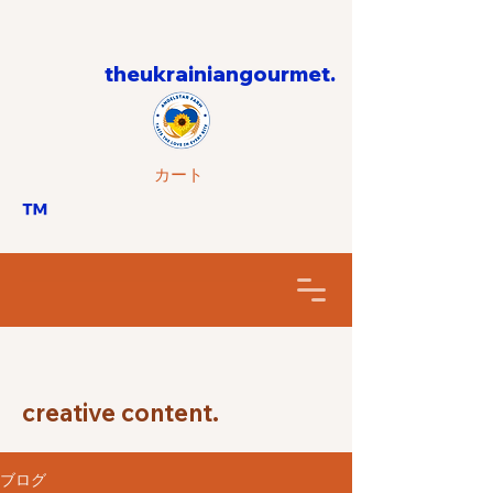
theukrainiangourmet.
カート
™
creative content.
ブログ