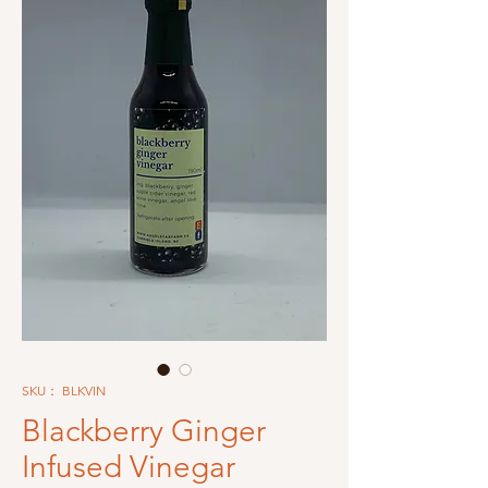
SKU： BLKVIN
Blackberry Ginger
Infused Vinegar