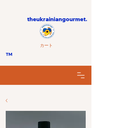
theukrainiangourmet.
カート
™