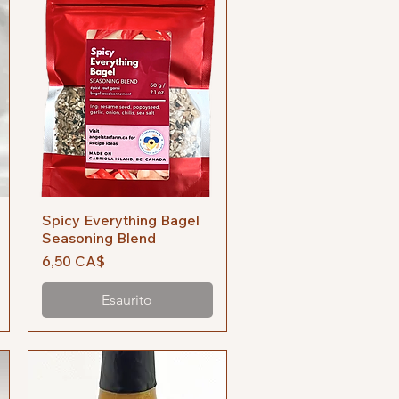
Spicy Everything Bagel
Vista rapida
Seasoning Blend
Prezzo
6,50 CA$
Esaurito