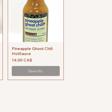
Pineapple Ghost Chili
Vista rapida
HotSauce
Prezzo
14,00 CA$
Esaurito