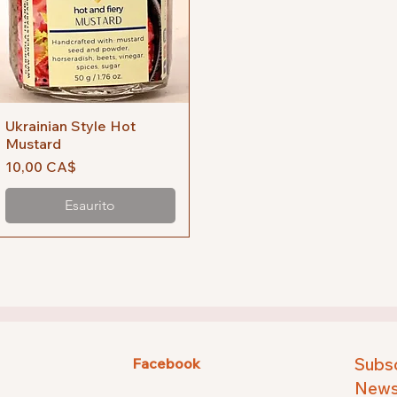
Ukrainian Style Hot
Vista rapida
Mustard
Prezzo
10,00 CA$
Esaurito
Subsc
Facebook
Newsl