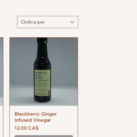
Ordina per
Blackberry Ginger
Vista rapida
Infused Vinegar
Prezzo
12,00 CA$