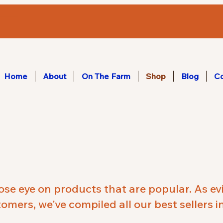
Home
About
On The Farm
Shop
Blog
Co
lose eye on products that are popular. As 
mers, we've compiled all our best sellers i