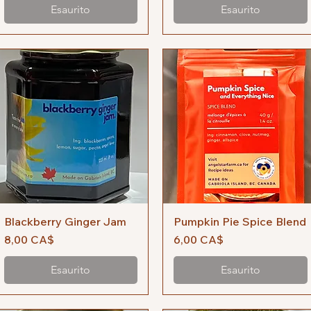
Esaurito
Esaurito
Blackberry Ginger Jam
Vista rapida
Pumpkin Pie Spice Blend
Vista rapida
Prezzo
Prezzo
8,00 CA$
6,00 CA$
Esaurito
Esaurito