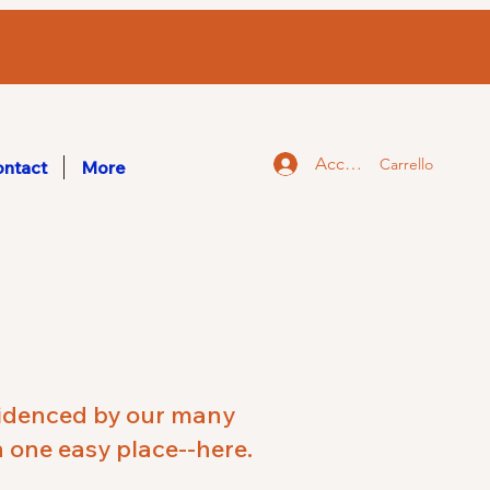
Accedi
Carrello
ntact
More
evidenced by our many
n one easy place--here.