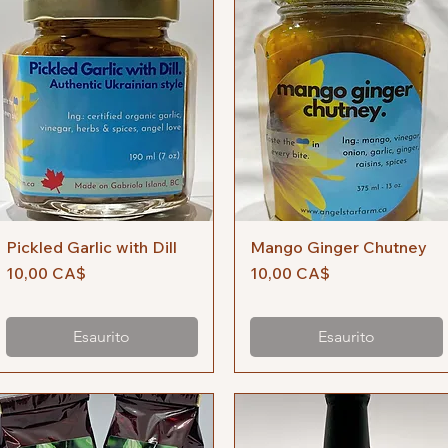
Pickled Garlic with Dill
Vista rapida
Mango Ginger Chutney
Vista rapida
Prezzo
Prezzo
10,00 CA$
10,00 CA$
Esaurito
Esaurito