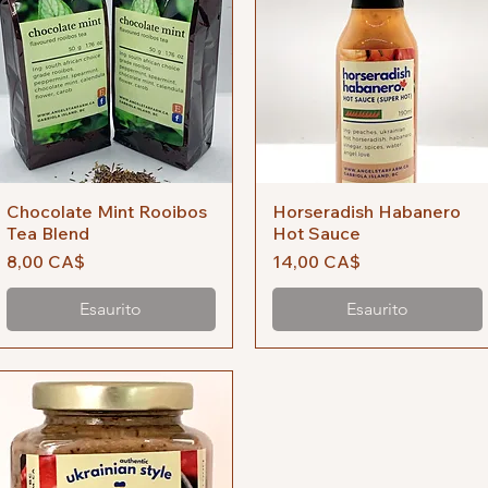
Chocolate Mint Rooibos
Vista rapida
Horseradish Habanero
Vista rapida
Tea Blend
Hot Sauce
Prezzo
Prezzo
8,00 CA$
14,00 CA$
Esaurito
Esaurito