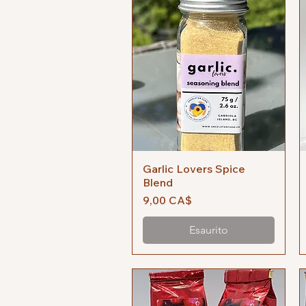
Garlic Lovers Spice
Vista rapida
Blend
Prezzo
9,00 CA$
Esaurito