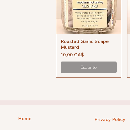
Roasted Garlic Scape
Vista rapida
Mustard
Prezzo
10,00 CA$
Esaurito
Home
Privacy Policy