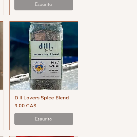
Esaurito
Dill Lovers Spice Blend
Vista rapida
Prezzo
9,00 CA$
Esaurito