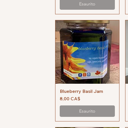
Esaurito
Blueberry Basil Jam
Vista rapida
Prezzo
8,00 CA$
Esaurito