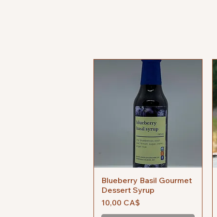
Blueberry Basil Gourmet
Vista rapida
Dessert Syrup
Prezzo
10,00 CA$