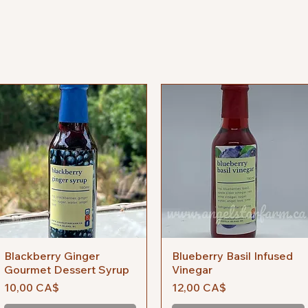
Blackberry Ginger
Vista rapida
Blueberry Basil Infused
Vista rapida
Gourmet Dessert Syrup
Vinegar
Prezzo
Prezzo
10,00 CA$
12,00 CA$