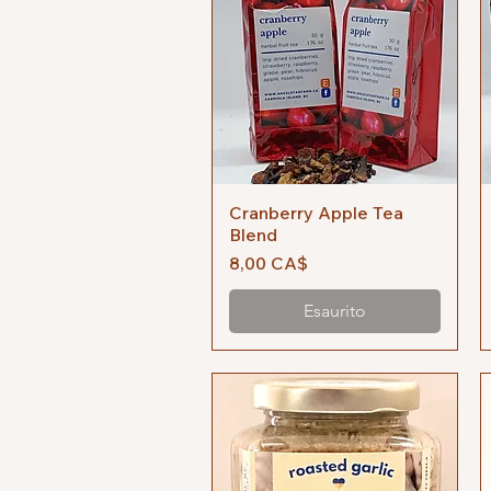
Cranberry Apple Tea
Vista rapida
Blend
Prezzo
8,00 CA$
Esaurito