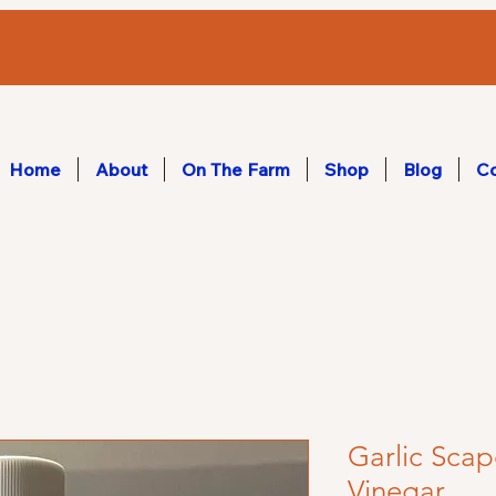
Home
About
On The Farm
Shop
Blog
Co
Garlic Scap
Vinegar