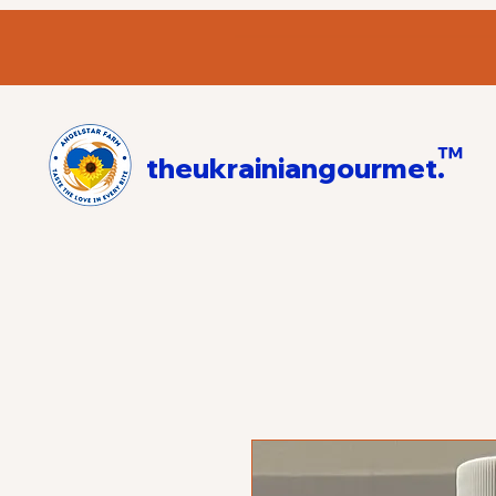
™
theukrainiangourmet.