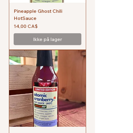
Pineapple Ghost Chili
HotSauce
Pris
14,00 CA$
Ikke på lager