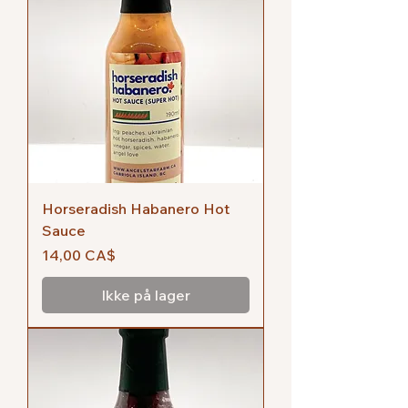
Horseradish Habanero Hot
Sauce
Pris
14,00 CA$
Ikke på lager