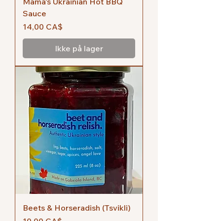
Mama's Ukrainian Hot BBQ
Sauce
Pris
14,00 CA$
Ikke på lager
Beets & Horseradish (Tsvikli)
Pris