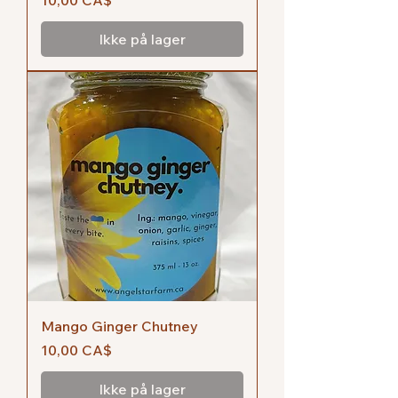
10,00 CA$
Ikke på lager
Mango Ginger Chutney
Pris
10,00 CA$
Ikke på lager