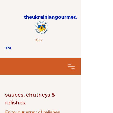
theukrainiangourmet.
Kurv
™
sauces, chutneys &
relishes.
Enjoy our array of relishes,