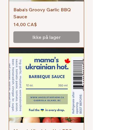
Baba's Groovy Garlic BBQ
Sauce
Pris
14,00 CA$
Ikke på lager