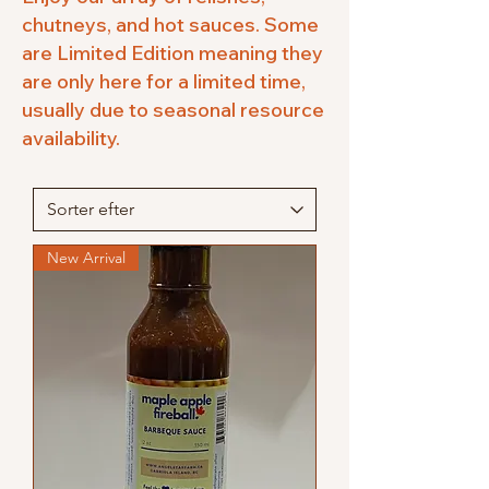
chutneys, and hot sauces. Some
are Limited Edition meaning they
are only here for a limited time,
usually due to seasonal resource
availability.
New Arrival