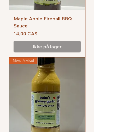
Maple Apple Fireball BBQ
Sauce
Pris
14,00 CA$
Ikke på lager
New Arrival